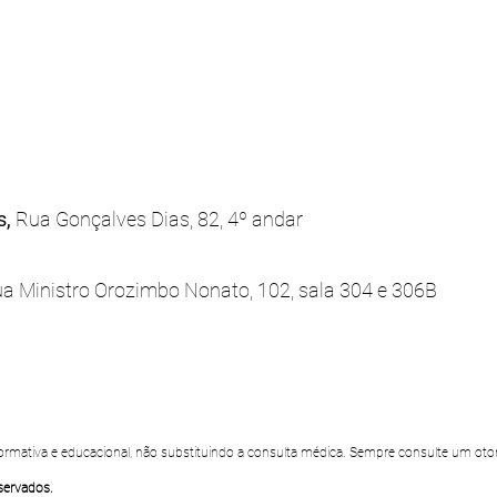
s,
Rua Gonçalves Dias, 82, 4º andar
a Ministro Orozimbo Nonato, 102, sala 304 e 306B
nformativa e educacional, não substituindo a consulta médica. Sempre consulte um oto
eservados.