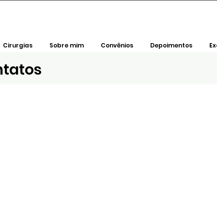
Cirurgias
Sobre mim
Convênios
Depoimentos
E
ntatos