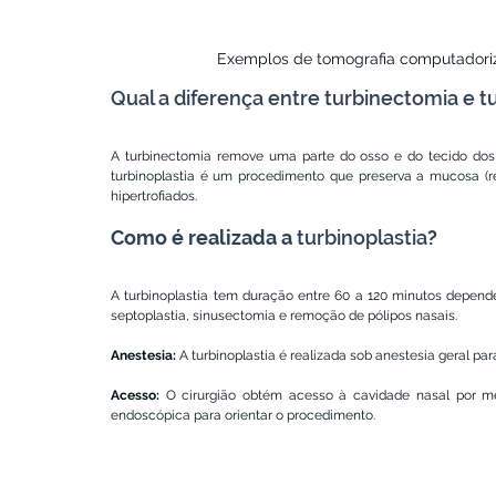
Exemplos de tomografia computadoriz
Qual a diferença entre turbinectomia e t
A turbinectomia remove uma parte do osso e do tecido dos 
turbinoplastia é um procedimento que preserva a mucosa (re
hipertrofiados.
Como é realizada a 
turbinoplastia
?
A turbinoplastia tem duração entre 60 a 120 minutos depen
septoplastia, sinusectomia e remoção de pólípos nasais.
Anestesia:
 A turbinoplastia é realizada sob anestesia geral pa
Acesso: 
O cirurgião obtém acesso à cavidade nasal por mei
endoscópica para orientar o procedimento.