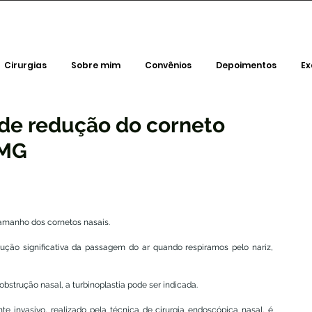
Cirurgias
Sobre mim
Convênios
Depoimentos
E
a de redução do corneto
 MG
tamanho dos cornetos nasais.
ção significativa da passagem do ar quando respiramos pelo nariz, 
trução nasal, a turbinoplastia pode ser indicada. 
 invasivo, realizado pela técnica de cirurgia endoscópica nasal, é 