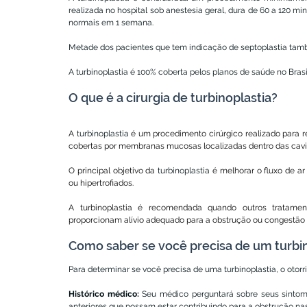
realizada no hospital sob anestesia geral, dura de 60 a 120 mi
normais em 1 semana.
Metade dos pacientes que tem indicação de septoplastia tamb
A turbinoplastia é 100% coberta pelos planos de saúde no Brasi
O que é a cirurgia de turbinoplastia?
A 
turbinoplastia
 é um procedimento cirúrgico realizado para r
cobertas por membranas mucosas localizadas dentro das cavi
O principal objetivo da 
turbinoplastia
 é melhorar o fluxo de a
ou hipertrofiados. 
A turbinoplastia é recomendada quando outros tratamen
proporcionam alívio adequado para a obstrução ou congestão n
Como saber se você precisa de um turbin
Para determinar se você precisa de uma turbinoplastia, o otorr
Histórico médico:
 Seu médico perguntará sobre seus sintom
anteriores que possam estar contribuindo para a obstrução nas