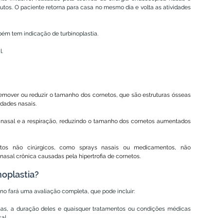
nutos. O paciente retorna para casa no mesmo dia e volta as atividades 
ém tem indicação de turbinoplastia.
l.
emover ou reduzir o tamanho dos cornetos, que são estruturas ósseas 
dades nasais.
r nasal e a respiração, reduzindo o tamanho dos cornetos aumentados 
tos não cirúrgicos, como sprays nasais ou medicamentos, não 
asal crônica causadas pela hipertrofia de cornetos.
oplastia?
ino fará uma avaliação completa, que pode incluir:
as, a duração deles e quaisquer tratamentos ou condições médicas 
al.