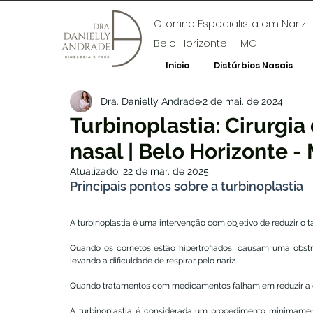
Otorrino Especialista em Nariz
Belo Horizonte - MG
Inicio
Distúrbios Nasais
Dra. Danielly Andrade
2 de mai. de 2024
Turbinoplastia: Cirurgi
nasal | Belo Horizonte -
Atualizado:
22 de mar. de 2025
Principais pontos sobre a turbinoplastia
A turbinoplastia é uma intervenção com objetivo de reduzir o 
Quando os cornetos estão hipertrofiados, causam uma obstru
levando a dificuldade de respirar pelo nariz.
Quando tratamentos com medicamentos falham em reduzir a obs
A turbinoplastia é considerada um procedimento minimamente