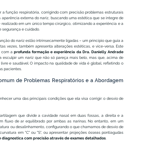
r a função respiratória, corrigindo com precisão problemas estruturais 
 aparência externa do nariz, buscando uma estética que se integre de 
é realizado em um único tempo cirúrgico, otimizando a experiência e a 
e segurança e cuidado.
nção do nariz estão intrinsecamente ligadas – um princípio que guia a 
tas vezes, também apresenta alterações estéticas, e vice-versa. Este 
a com a 
profunda formação e experiência da Dra. Danielly Andrade 
a esculpir um nariz que não só pareça mais belo, mas que, acima de 
ivre e saudável. O impacto na qualidade de vida é global, refletindo o 
s pacientes.
omum de Problemas Respiratórios e a Abordagem 
nhecer uma das principais condições que ela visa corrigir: o desvio de 
rtilagem que divide a cavidade nasal em duas fossas, a direita e a 
um fluxo de ar equilibrado por ambas as narinas. No entanto, em um 
vatura ou desalinhamento, configurando o que chamamos de desvio de 
urvatura em "C" ou "S", ou apresentar projeções ósseas pontiagudas 
e diagnostica com precisão através de exames detalhados
.