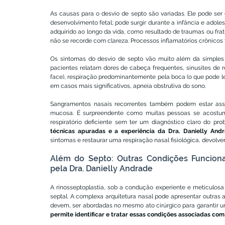
As causas para o desvio de septo são variadas. Ele pode ser 
desenvolvimento fetal; pode surgir durante a infância e adol
adquirido ao longo da vida, como resultado de traumas ou fra
não se recorde com clareza. Processos inflamatórios crônicos
Os sintomas do desvio de septo vão muito além da simples
pacientes relatam dores de cabeça frequentes, sinusites de 
face), respiração predominantemente pela boca (o que pode lev
em casos mais significativos, apneia obstrutiva do sono.
Sangramentos nasais recorrentes também podem estar assoc
mucosa. É surpreendente como muitas pessoas se acostum
técnicas apuradas e a experiência da Dra. Danielly Andr
sintomas e restaurar uma respiração nasal fisiológica, devolve
Além do Septo: Outras Condições Funcionai
pela Dra. Danielly Andrade
A rinosseptoplastia, sob a condução experiente e meticulosa 
septal. A complexa arquitetura nasal pode apresentar outras
devem, ser abordadas no mesmo ato cirúrgico para garantir um
permite identificar e tratar essas condições associadas com