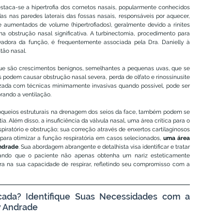
taca-se a hipertrofia dos cornetos nasais, popularmente conhecidos 
as nas paredes laterais das fossas nasais, responsáveis por aquecer, 
e aumentados de volume (hipertrofiados), geralmente devido a rinites 
ma obstrução nasal significativa. A turbinectomia, procedimento para 
adora da função, é frequentemente associada pela Dra. Danielly à 
tão nasal.
que são crescimentos benignos, semelhantes a pequenas uvas, que se 
podem causar obstrução nasal severa, perda de olfato e rinossinusite 
lizada com técnicas minimamente invasivas quando possível, pode ser 
rando a ventilação.
oqueios estruturais na drenagem dos seios da face, também podem se 
a. Além disso, a insuficiência da válvula nasal, uma área crítica para o 
piratório e obstrução; sua correção através de enxertos cartilaginosos 
ara otimizar a função respiratória em casos selecionados, 
uma área 
Andrade
. Sua abordagem abrangente e detalhista visa identificar e tratar 
rando que o paciente não apenas obtenha um nariz esteticamente 
 na sua capacidade de respirar, refletindo seu compromisso com a 
cada? Identifique Suas Necessidades com a 
y Andrade