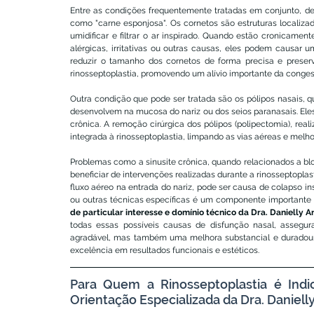
Entre as condições frequentemente tratadas em conjunto, des
como "carne esponjosa". Os cornetos são estruturas localizad
umidificar e filtrar o ar inspirado. Quando estão cronicament
alérgicas, irritativas ou outras causas, eles podem causar u
reduzir o tamanho dos cornetos de forma precisa e preserv
rinosseptoplastia, promovendo um alívio importante da conges
Outra condição que pode ser tratada são os pólipos nasais, 
desenvolvem na mucosa do nariz ou dos seios paranasais. Eles 
crônica. A remoção cirúrgica dos pólipos (polipectomia), rea
integrada à rinosseptoplastia, limpando as vias aéreas e melho
Problemas como a sinusite crônica, quando relacionados a bl
beneficiar de intervenções realizadas durante a rinosseptoplasti
fluxo aéreo na entrada do nariz, pode ser causa de colapso ins
ou outras técnicas específicas é um componente importante p
de particular interesse e domínio técnico da Dra. Danielly 
todas essas possíveis causas de disfunção nasal, assegu
agradável, mas também uma melhora substancial e duradoura
excelência em resultados funcionais e estéticos.
Para Quem a Rinosseptoplastia é Indi
Orientação Especializada da Dra. Daniell