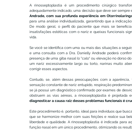
A rinosseptoplastia é um procedimento cirúrgico trans
adequadamente indicado, uma decisão que deve ser sempre em
Andrade, com sua profunda experiência em Otorrinolaringo
para uma análise individualizada, garantindo que a indicação
De modo geral, o perfil do paciente que mais se benefici
insatisfações estéticas com o nariz e queixas funcionais sig
vida.
Se você se identifica com uma ou mais das situações a seguir,
e uma consulta com a Dra. Danielly Andrade poderá confirma
presença de uma giba nasal (o "calo" ou elevação no dorso do na
um nariz excessivamente largo ou torto, narinas muito aber
corrigir esses aspectos.
Contudo, se, além dessas preocupações com a aparência, v
sensação constante de nariz entupido, respiração predominant
se já possui um diagnóstico confirmado por exames de desvio d
obstruem as vias aéreas, a rinosseptoplastia é projetada 
diagnosticar a causa raiz desses problemas funcionais é cru
Este procedimento é, portanto, ideal para indivíduos que busc
que se harmonize melhor com suas feições e realce sua bele
liberdade e qualidade. A rinosseptoplastia é indicada para 
função nasal em um único procedimento, otimizando os result