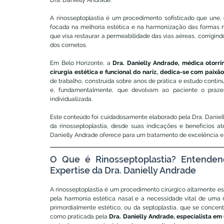
Dra. Danielly Andrade.
A rinosseptoplastia é um procedimento sofisticado que une, 
focada na melhoria estética e na harmonização das formas na
que visa restaurar a permeabilidade das vias aéreas, corrigindo
dos cornetos.
Em Belo Horizonte, a 
Dra. Danielly Andrade, médica otorri
cirurgia estética e funcional do nariz, dedica-se com paix
de trabalho, construída sobre anos de prática e estudo contín
e, fundamentalmente, que devolvam ao paciente o praz
individualizada.
Este conteúdo foi cuidadosamente elaborado pela Dra. Danie
da rinosseptoplastia, desde suas indicações e benefícios at
Danielly Andrade oferece para um tratamento de excelência e
O Que é Rinosseptoplastia? Entenden
Expertise da Dra. Danielly Andrade
A rinosseptoplastia é um procedimento cirúrgico altamente esp
pela harmonia estética nasal e a necessidade vital de uma r
primordialmente estético, ou da septoplastia, que se concent
como praticada pela 
Dra. Danielly Andrade, especialista em