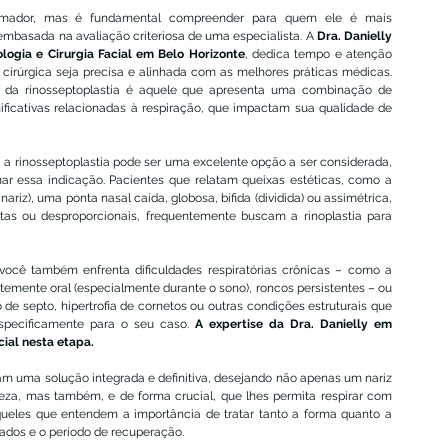
formador, mas é fundamental compreender para quem ele é mais 
basada na avaliação criteriosa de uma especialista. A 
Dra. Danielly 
logia e Cirurgia Facial em Belo Horizonte
, dedica tempo e atenção 
 cirúrgica seja precisa e alinhada com as melhores práticas médicas. 
a da rinosseptoplastia é aquele que apresenta uma combinação de 
nificativas relacionadas à respiração, que impactam sua qualidade de 
 a rinosseptoplastia pode ser uma excelente opção a ser considerada, 
r essa indicação. Pacientes que relatam queixas estéticas, como a 
riz), uma ponta nasal caída, globosa, bífida (dividida) ou assimétrica, 
tas ou desproporcionais, frequentemente buscam a rinoplastia para 
ocê também enfrenta dificuldades respiratórias crônicas – como a 
emente oral (especialmente durante o sono), roncos persistentes – ou 
e septo, hipertrofia de cornetos ou outras condições estruturais que 
especificamente para o seu caso. 
A expertise da Dra. Danielly em 
cial nesta etapa.
am uma solução integrada e definitiva, desejando não apenas um nariz 
za, mas também, e de forma crucial, que lhes permita respirar com 
aqueles que entendem a importância de tratar tanto a forma quanto a 
ados e o período de recuperação.