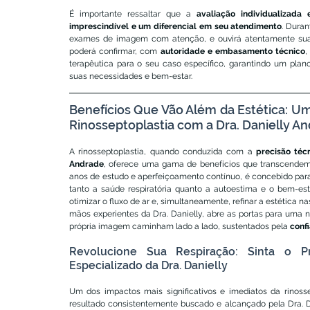
É importante ressaltar que a 
avaliação individualizada
imprescindível e um diferencial em seu atendimento
. Duran
exames de imagem com atenção, e ouvirá atentamente suas 
poderá confirmar, com 
autoridade e embasamento técnico
,
terapêutica para o seu caso específico, garantindo um plan
suas necessidades e bem-estar.
Benefícios Que Vão Além da Estética: Um
Rinosseptoplastia com a Dra. Danielly A
A rinosseptoplastia, quando conduzida com a 
precisão téc
Andrade
, oferece uma gama de benefícios que transcendem a
anos de estudo e aperfeiçoamento contínuo, é concebido para
tanto a saúde respiratória quanto a autoestima e o bem-estar
otimizar o fluxo de ar e, simultaneamente, refinar a estética n
mãos experientes da Dra. Danielly, abre as portas para uma n
própria imagem caminham lado a lado, sustentados pela 
conf
Revolucione Sua Respiração: Sinta o P
Especializado da Dra. Danielly
Um dos impactos mais significativos e imediatos da rinosse
resultado consistentemente buscado e alcançado pela Dra. D