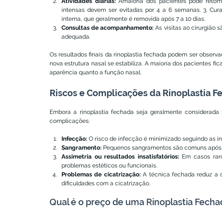
Atividades diárias:
 Amaioria dos pacientes pode retoma
intensas devem ser evitadas por 4 a 6 semanas. 3. Curat
interna, que geralmente é removida após 7 a 10 dias.
Consultas de acompanhamento:
 As visitas ao cirurgião
adequada.
Os resultados finais da rinoplastia fechada podem ser obser
nova estrutura nasal se estabiliza. A maioria dos pacientes fi
aparência quanto a função nasal.
Riscos e Complicações da Rinoplastia F
Embora a rinoplastia fechada seja geralmente considerada s
complicações:
Infecção:
 O risco de infecção é minimizado seguindo as i
Sangramento:
 Pequenos sangramentos são comuns após a
Assimetria ou resultados insatisfatórios:
 Em casos raro
problemas estéticos ou funcionais.
Problemas de cicatrização:
 A técnica fechada reduz a 
dificuldades com a cicatrização.
Qual é o preço de uma Rinoplastia Fecha