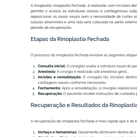
A rinoplastia rinoplastia fechada, é realizada com incisões de
permite o acesso às estruturas ósseas e cartilaginosas subj
reposicionar os ossos nasais sem a necessidade de cortes ex
suturas absorvíveis e uma tala será colocada na parte externa
período de recuperação
.
Etapas da Rinoplastia Fechada
O processo da rinoplastia fechada envolve as seguintes etapas
Consulta inicial:
 O cirurgião avalia a estrutura nasal do p
Anestesia:
 A cirurgia é realizada sob anestesia geral.
Incisões e remodelação:
 O cirurgião faz incisões dentr
cartilagens nasais conforme necessário.
Fechamento:
 Após a remodelação, o cirurgião reposiciona
Recuperação:
 O paciente recebe instruções de cuidados 
Recuperação e Resultados da Rinoplasti
A recuperação da rinoplastia fechada é mais rápida que a da t
Inchaço e hematomas:
 Geralmente diminuem dentro de 1