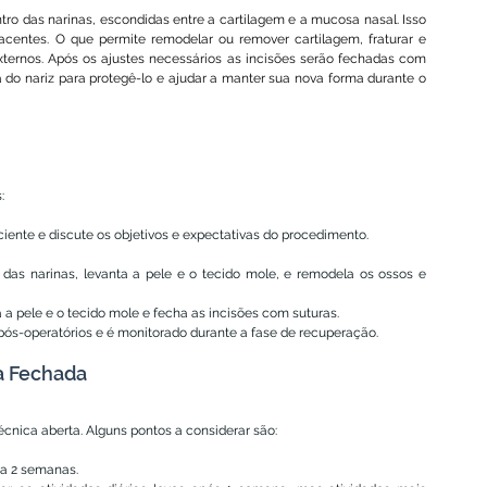
ntro das narinas, escondidas entre a cartilagem e a mucosa nasal. Isso 
acentes. O que permite remodelar ou remover cartilagem, fraturar e 
ternos. Após os ajustes necessários as incisões serão fechadas com 
 do nariz para protegê-lo e ajudar a manter sua nova forma durante o 
:
aciente e discute os objetivos e expectativas do procedimento.
o das narinas, levanta a pele e o tecido mole, e remodela os ossos e 
 a pele e o tecido mole e fecha as incisões com suturas.
pós-operatórios e é monitorado durante a fase de recuperação.
a Fechada
écnica aberta. Alguns pontos a considerar são:
 a 2 semanas.