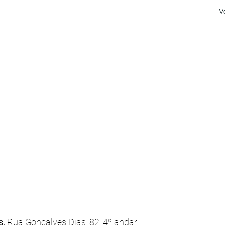
V
s,
Rua Gonçalves Dias, 82, 4º andar