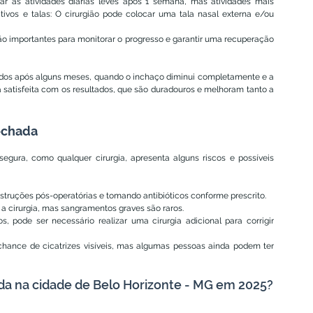
r as atividades diárias leves após 1 semana, mas atividades mais 
ivos e talas: O cirurgião pode colocar uma tala nasal externa e/ou 
 são importantes para monitorar o progresso e garantir uma recuperação 
vados após alguns meses, quando o inchaço diminui completamente e a 
ca satisfeita com os resultados, que são duradouros e melhoram tanto a 
echada
egura, como qualquer cirurgia, apresenta alguns riscos e possíveis 
nstruções pós-operatórias e tomando antibióticos conforme prescrito.
 cirurgia, mas sangramentos graves são raros.
s, pode ser necessário realizar uma cirurgia adicional para corrigir 
chance de cicatrizes visíveis, mas algumas pessoas ainda podem ter 
da na cidade de Belo Horizonte - MG em 2025?