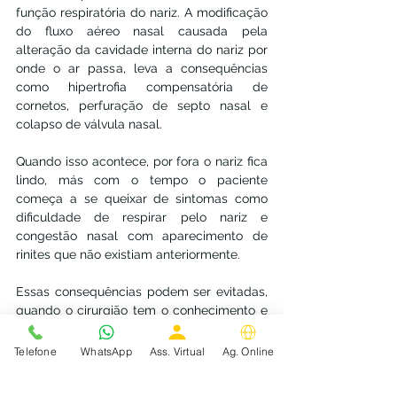
função respiratória do nariz. A modificação 
do fluxo aéreo nasal causada pela 
alteração da cavidade interna do nariz por 
onde o ar passa, leva a consequências 
como hipertrofia compensatória de 
cornetos, perfuração de septo nasal e 
colapso de válvula nasal.
Quando isso acontece, por fora o nariz fica 
lindo, más com o tempo o paciente 
começa a se queixar de sintomas como 
dificuldade de respirar pelo nariz e 
congestão nasal com aparecimento de 
rinites que não existiam anteriormente.
Essas consequências podem ser evitadas, 
quando o cirurgião tem o conhecimento e 
prática necessários para garantir a 
funcionalidade correta do nariz durante a 
Telefone
WhatsApp
Ass. Virtual
Ag. Online
cirurgia estética.