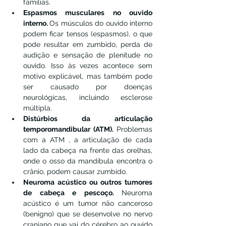
famílias.
Espasmos musculares no ouvido 
interno. 
Os músculos do ouvido interno 
podem ficar tensos (espasmos), o que 
pode resultar em zumbido, perda de 
audição e sensação de plenitude no 
ouvido. Isso às vezes acontece sem 
motivo explicável, mas também pode 
ser causado por doenças 
neurológicas, incluindo esclerose 
múltipla.
Distúrbios da articulação 
temporomandibular (ATM). 
Problemas 
com a ATM , a articulação de cada 
lado da cabeça na frente das orelhas, 
onde o osso da mandíbula encontra o 
crânio, podem causar zumbido.
Neuroma acústico ou outros tumores 
de cabeça e pescoço. 
Neuroma 
acústico é um tumor não canceroso 
(benigno) que se desenvolve no nervo 
craniano que vai do cérebro ao ouvido 