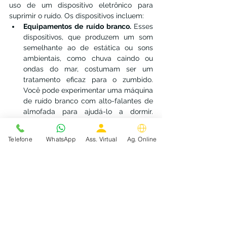
uso de um dispositivo eletrônico para 
suprimir o ruído. Os dispositivos incluem:
Equipamentos de ruído branco. 
Esses 
dispositivos, que produzem um som 
semelhante ao de estática ou sons 
ambientais, como chuva caindo ou 
ondas do mar, costumam ser um 
tratamento eficaz para o zumbido. 
Você pode experimentar uma máquina 
de ruído branco com alto-falantes de 
almofada para ajudá-lo a dormir. 
Ventiladores, umidificadores, 
desumidificadores e condicionadores 
Telefone
WhatsApp
Ass. Virtual
Ag. Online
de ar no quarto também produzem 
ruído branco e podem ajudar a tornar 
o zumbido menos perceptível à noite.
Dispositivos de mascaramento. 
Usados ​​no ouvido e semelhantes aos 
aparelhos auditivos, esses dispositivos 
produzem um ruído branco contínuo 
de baixo nível que suprime os 