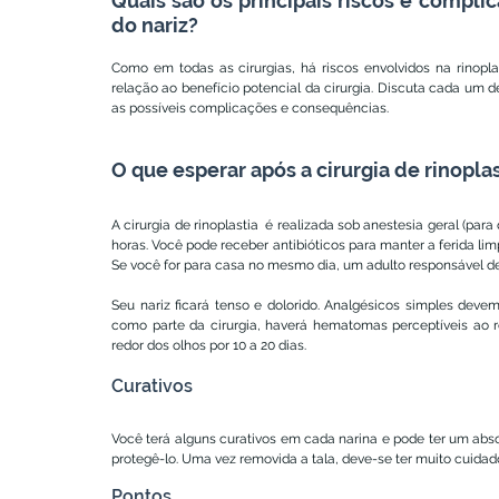
Quais são os principais riscos e compli
do nariz?
Como em todas as cirurgias, há riscos envolvidos na rinopla
relação ao benefício potencial da cirurgia. Discuta cada um de
as possíveis complicações e consequências.
O que esperar após a cirurgia de rinopla
A cirurgia de rinoplastia  é realizada sob anestesia geral (pa
horas. Você pode receber antibióticos para manter a ferida lim
Se você for para casa no mesmo dia, um adulto responsável de
Seu nariz ficará tenso e dolorido. Analgésicos simples devem 
como parte da cirurgia, haverá hematomas perceptíveis ao r
redor dos olhos por 10 a 20 dias.
Curativos
Você terá alguns curativos em cada narina e pode ter um abso
protegê-lo. Uma vez removida a tala, deve-se ter muito cuidado 
Pontos