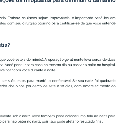
cações da rinoplastia para diminuir o tamanho 
stia. Embora os riscos sejam improváveis, é importante pesá-los em 
les com seu cirurgião otorrino para certificar-se de que você entende 
stia?
ra que você esteja dormindo). A operação geralmente leva cerca de duas 
pa. Você pode ir para casa no mesmo dia ou passar a noite no hospital. 
ve ficar com você durante a noite.
ser suficientes para mantê-lo confortável. Se seu nariz foi quebrado 
edor dos olhos por cerca de sete a 10 dias, com amarelecimento ao 
rvente sob o nariz. Você também pode colocar uma tala no nariz para 
para não bater no nariz, pois isso pode afetar o resultado final.