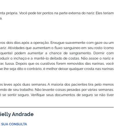
a própria. Você pode ter pontos na parte externa do nariz. Eles teriam 
a.
iros dois dias após a operação. Enxugue suavemente com gaze ou um 
nariz. Atividades que aumentam o fluxo sanguíneo em seu rosto (como 
o quente) podem aumentar a chance de sangramento. Dormir com 
eduzir o inchaço e a mantê-lo deitado de costas. Não assoe o nariz e 
rrar, tussa. Depois que os curativos forem removidos das narinas, você 
lhe seja dito o contrário, é melhor deixar qualquer crosta nas narinas 
es leves após duas semanas. A maioria dos pacientes tira pelo menos 
do de seu trabalho. Não levante coisas pesadas por várias semanas. 
se sentir seguro. Verifique seus documentos de seguro se não tiver 
ielly Andrade
 SUA CONSULTA