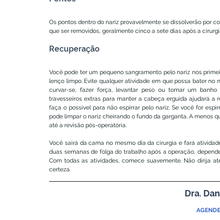
Os pontos dentro do nariz provavelmente se dissolverão por cont
que ser removidos, geralmente cinco a sete dias após a cirurgi
Recuperação
Você pode ter um pequeno sangramento pelo nariz nos prime
lenço limpo. Evite qualquer atividade em que possa bater no 
curvar-se, fazer força, levantar peso ou tomar um banh
travesseiros extras para manter a cabeça erguida ajudará a r
faça o possível para não espirrar pelo nariz. Se você for espi
pode limpar o nariz cheirando o fundo da garganta. A menos que 
até a revisão pós-operatória.
Você sairá da cama no mesmo dia da cirurgia e fará atividad
duas semanas de folga do trabalho após a operação, dependen
Com todas as atividades, comece suavemente. Não dirija até 
certeza.
Dra. Dan
AGENDE