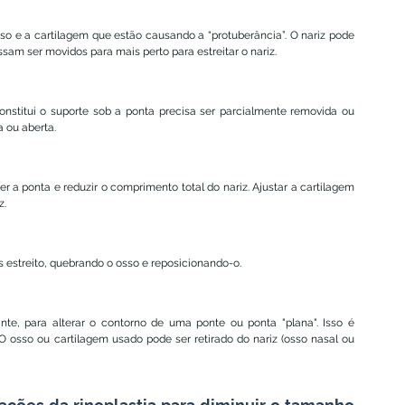
so e a cartilagem que estão causando a “protuberância”. O nariz pode 
am ser movidos para mais perto para estreitar o nariz.
nstitui o suporte sob a ponta precisa ser parcialmente removida ou 
a ou aberta.
er a ponta e reduzir o comprimento total do nariz. Ajustar a cartilagem 
z.
is estreito, quebrando o osso e reposicionando-o.
te, para alterar o contorno de uma ponte ou ponta "plana". Isso é 
O osso ou cartilagem usado pode ser retirado do nariz (osso nasal ou 