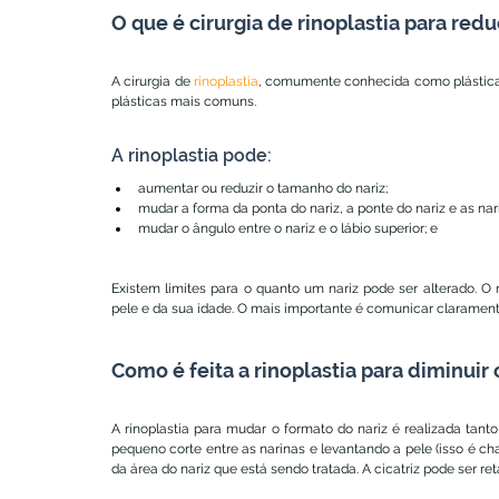
O que é cirurgia de rinoplastia para re
A cirurgia de 
rinoplastia
, comumente conhecida como plástica n
plásticas mais comuns.
A rinoplastia pode:
aumentar ou reduzir o tamanho do nariz;
mudar a forma da ponta do nariz, a ponte do nariz e as nar
mudar o ângulo entre o nariz e o lábio superior; e
Existem limites para o quanto um nariz pode ser alterado. O 
pele e da sua idade. O mais importante é comunicar claramente
Como é feita a rinoplastia para diminuir
A rinoplastia para mudar o formato do nariz é realizada tant
pequeno corte entre as narinas e levantando a pele (isso é cha
da área do nariz que está sendo tratada. A cicatriz pode ser r