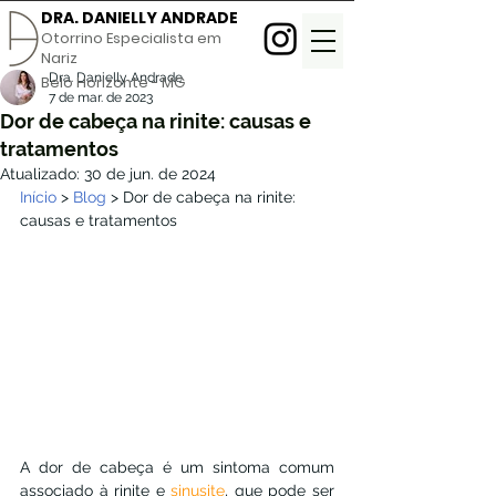
DRA. DANIELLY ANDRADE
Otorrino Especialista em
Nariz
Dra. Danielly Andrade
Belo Horizonte - MG
7 de mar. de 2023
Dor de cabeça na rinite: causas e
tratamentos
Atualizado:
30 de jun. de 2024
Início
 > 
Blog
 > Dor de cabeça na rinite: 
causas e tratamentos
A dor de cabeça é um sintoma comum 
associado à rinite e 
sinusite
, que pode ser 