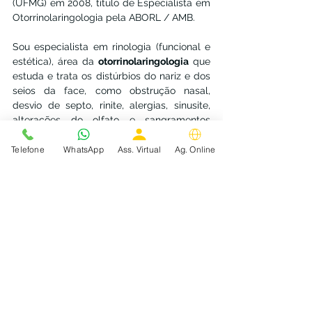
(UFMG) em 2008, título de Especialista em 
Otorrinolaringologia pela ABORL / AMB.
Sou especialista em rinologia (funcional e 
estética), área da 
otorrinolaringologia
 que 
estuda e trata os distúrbios do nariz e dos 
seios da face, como obstrução nasal, 
desvio de septo, rinite, alergias, sinusite, 
alterações do olfato e sangramentos 
nasais.
Telefone
WhatsApp
Ass. Virtual
Ag. Online
Atuo como médica do corpo clínico-
cirúrgico nos hospitais 
Mater Dei
, 
Socor
 e 
Orizonti
. Sou preceptora do serviço de 
especialização em otorrinolaringologia do 
Hospital Socor atuando na área de 
Rinologia.
"Meu foco é te ajudar a 
respirar bem
 pelo 
nariz e melhorar sua 
auto-estima
, 
qualidade de vida e de sono."