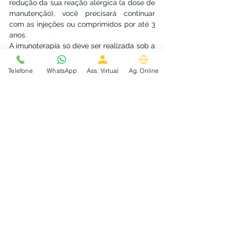
redução da sua reação alérgica (a dose de 
manutenção), você precisará continuar 
com as injeções ou comprimidos por até 3 
anos.
A imunoterapia só deve ser realizada sob a 
supervisão de um médico especialmente 
treinado, pois existe o risco de causar uma 
Telefone
WhatsApp
Ass. Virtual
Ag. Online
reação alérgica grave.
Mais informações sobre a imunoterapia:
Vacina para rinite: saiba tudo sobre um 
dos tratamentos para rinite alérgica
Quem é a Dra. Danielly Andrade?
CENTRAL DE AGENDAMENTO