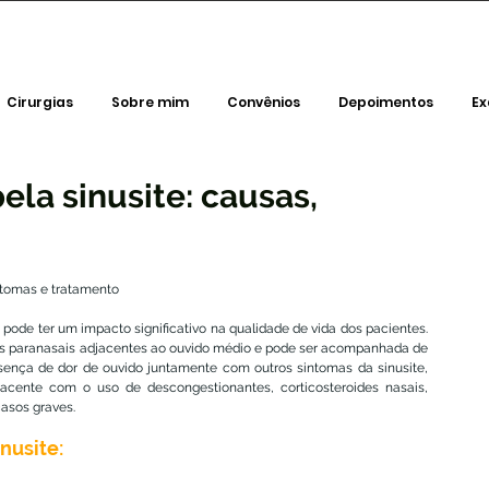
Cirurgias
Sobre mim
Convênios
Depoimentos
E
ela sinusite: causas,
intomas e tratamento
ode ter um impacto significativo na qualidade de vida dos pacientes. 
 paranasais adjacentes ao ouvido médio e pode ser acompanhada de 
sença de dor de ouvido juntamente com outros sintomas da sinusite, 
jacente com o uso de descongestionantes, corticosteroides nasais, 
casos graves.
nusite: