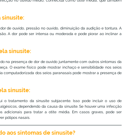
infecção no ouvido médio, conhecida como otite média, que também 
sinusite:
or de ouvido, pressão no ouvido, diminuição da audição e tontura. A 
o. A dor pode ser intensa ou moderada e pode piorar ao inclinar a 
la sinusite:
ado na presença de dor de ouvido juntamente com outros sintomas da 
eça. O exame físico pode mostrar inchaço e sensibilidade nos seios 
ia computadorizada dos seios paranasais pode mostrar a presença de 
a sinusite:
i o tratamento da sinusite subjacente. Isso pode incluir o uso de 
analgésicos, dependendo da causa da sinusite. Se houver uma infecção 
s adicionais para tratar a otite média. Em casos graves, pode ser 
er pólipos nasais.
o aos sintomas de sinusite?