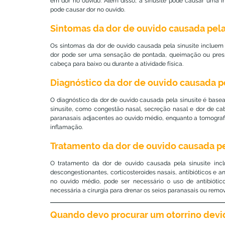
em dor no ouvido. Além disso, a sinusite pode causar uma 
pode causar dor no ouvido.
Sintomas da dor de ouvido causada pela 
Os sintomas da dor de ouvido causada pela sinusite incluem d
dor pode ser uma sensação de pontada, queimação ou pressã
cabeça para baixo ou durante a atividade física.
Diagnóstico da dor de ouvido causada pe
O diagnóstico da dor de ouvido causada pela sinusite é base
sinusite, como congestão nasal, secreção nasal e dor de cab
paranasais adjacentes ao ouvido médio, enquanto a tomograf
inflamação.
Tratamento da dor de ouvido causada pel
O tratamento da dor de ouvido causada pela sinusite inclu
descongestionantes, corticosteroides nasais, antibióticos e 
no ouvido médio, pode ser necessário o uso de antibiótico
necessária a cirurgia para drenar os seios paranasais ou remov
Quando devo procurar um otorrino devid