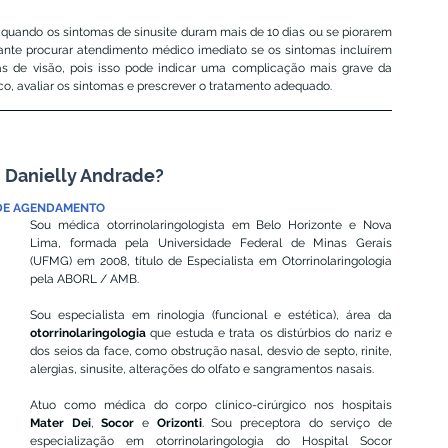
quando os sintomas de sinusite duram mais de 10 dias ou se piorarem 
ante procurar atendimento médico imediato se os sintomas incluírem 
as de visão, pois isso pode indicar uma complicação mais grave da 
sico, avaliar os sintomas e prescrever o tratamento adequado.
 Danielly Andrade?
DE AGENDAMENTO
Sou médica otorrinolaringologista em Belo Horizonte e Nova 
Lima, formada pela Universidade Federal de Minas Gerais 
(UFMG) em 2008, título de Especialista em Otorrinolaringologia 
pela ABORL / AMB.
Sou especialista em rinologia (funcional e estética), área da 
otorrinolaringologia
 que estuda e trata os distúrbios do nariz e 
dos seios da face, como obstrução nasal, desvio de septo, rinite, 
alergias, sinusite, alterações do olfato e sangramentos nasais.
​Atuo como médica do corpo clínico-cirúrgico nos hospitais 
Mater Dei
, 
Socor
 e 
Orizonti
. Sou preceptora do serviço de 
especialização em otorrinolaringologia do Hospital Socor 