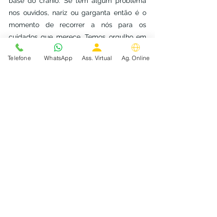
base do crânio. Se tem algum problema 
nos ouvidos, nariz ou garganta então é o 
momento de recorrer a nós para os 
cuidados que merece. Temos orgulho em 
tratar pacientes.
Telefone
WhatsApp
Ass. Virtual
Ag. Online
Ver tudo
Posts Relacionados