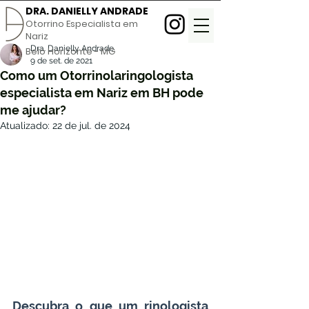
DRA. DANIELLY ANDRADE
Otorrino Especialista em
Nariz
Dra. Danielly Andrade
Belo Horizonte - MG
9 de set. de 2021
Como um Otorrinolaringologista
especialista em Nariz em BH pode
me ajudar?
Atualizado:
22 de jul. de 2024
Descubra o que um rinologista 