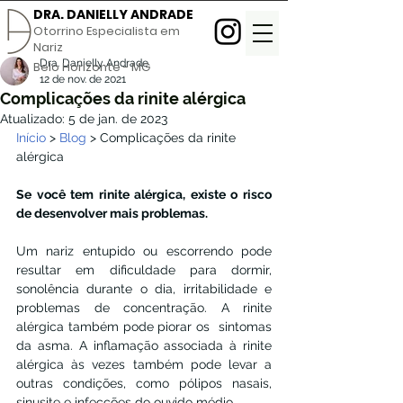
DRA. DANIELLY ANDRADE
Otorrino Especialista em
Nariz
Dra. Danielly Andrade
Belo Horizonte - MG
12 de nov. de 2021
Complicações da rinite alérgica
Atualizado:
5 de jan. de 2023
Início
 > 
Blog
 > Complicações da rinite 
alérgica
Se você tem rinite alérgica, existe o risco 
de desenvolver mais problemas.
Um nariz entupido ou escorrendo pode 
resultar em dificuldade para dormir, 
sonolência durante o dia, irritabilidade e 
problemas de concentração. A rinite 
alérgica também pode piorar os  sintomas 
da asma. A inflamação associada à rinite 
alérgica às vezes também pode levar a 
outras condições, como pólipos nasais, 
sinusite e infecções do ouvido médio.