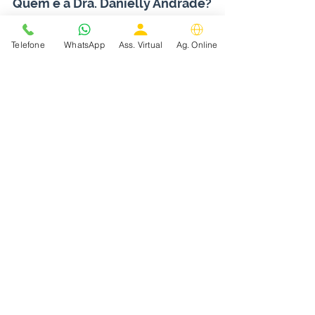
Quem é a Dra. Danielly Andrade?
CENTRAL DE AGENDAMENTO
Telefone
WhatsApp
Ass. Virtual
Ag. Online
Sou médica otorrinolaringologista em Belo 
Horizonte e Nova Lima, formada pela 
Universidade Federal de Minas Gerais 
(UFMG) em 2008, título de Especialista em 
Otorrinolaringologia pela ABORL / AMB.
Sou especialista em rinologia (funcional e 
estética), área da 
otorrinolaringologia
 que 
estuda e trata os distúrbios do nariz e dos 